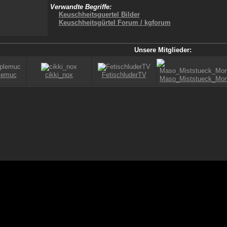
Verwandte Begriffe:
Keuschheitsguertel Bilder
Keuschheitsgürtel Forum / kgforum