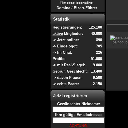
Der neue innovative
Domina / Bizarr-Führer
Statistik
Registrierungen:
125.100
aktive
Mitglieder:
40.000
-> Jetzt online:
890
-> Eingeloggt:
705
-> Im Chat:
226
Profile:
51.000
-> mit Real-Siegel:
9.000
Geprüf. Geschlecht:
13.400
-> davon Frauen:
9.500
-> echte Paare:
2.150
Jetzt registrieren
Gewünschter Nickname:
Ihre gültige Emailadresse:
ACHTUNG: