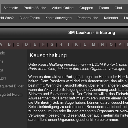
Startseite
Profile / Suche
Aktuell Online
Gruppen
Forum
Chat
cht Was?
Bilder-Forum
Kontaktanzeigen
Partnersuche
Kalender
Lo
SM Lexikon - Erklärung
A
|
B
|
C
|
D
|
E
|
F
|
G
|
H
|
I
|
K
|
L
|
M
|
N
|
O
|
P
|
ele
Keuschhaltung
hs
Unter Keuschhaltung versteht man im BDSM Kontext, dass de
Parts kontrolliert, indem er ihm einen Orgasmus verweigert.
ve
Wenn es dem aktiven Part gefällt, egal ob Herrin oder Herr 
ung
halten. Dem Passiven wird dadurch demonstriert, das allein d
bestimmt. Wenn die Keuschhaltung über einen längeren Zeit
guertel Bilder
wenn der Aktive die Befolgung seiner Anordnung auch tatsäch
Sklaven und Sklavinnen gilt: Der Geist ist willig, das Fleis
sgürtel Forum
Abwesentheit der Herrschaft masturbieren und zu einem Or
die Uhr ihre(n) Sub im Auge haben, können da zu Keuschheit
Selbstbefriedigung zu unterbinden. Besonders sadistisch ist
zu bringen um ihn oder ihr den ersehnten Orgasmus zu verw
Verweigern) bezeichnet diesen Akt, der auch mehrmals hinte
darum fleht einen Orgasmus geschenkt zu bekommen.