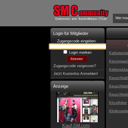
Wer ma
Login für Mitglieder
Zugangscode eingeben:
Login merken
Katheterspi
Kerzenwac
Zugangscode vergessen?
Kettenskla
Jetzt Kostenlos Anmelden!
Keuschhalt
Anzeige
Keuschheits
Keuschheit
Kitzelfolter
Klinikspiele
Kauf-SM.com