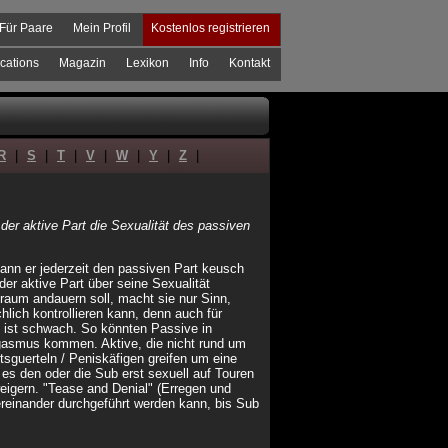
Für Paare
Mein Profil
Kostenlos registrieren
cations
Magazin
Lexikon
Info
Kontakt
R
|
S
|
T
|
V
|
W
|
Y
|
Z
|
r aktive Part die Sexualität des passiven
kann er jederzeit den passiven Part keusch
er aktive Part über seine Sexualität
raum andauern soll, macht sie nur Sinn,
lich kontrollieren kann, denn auch für
ch ist schwach. So könnten Passive in
gasmus kommen. Aktive, die nicht rund um
sguerteln / Peniskäfigen greifen um eine
 es den oder die Sub erst sexuell auf Touren
eigern. "Tease and Denial" (Erregen und
reinander durchgeführt werden kann, bis Sub